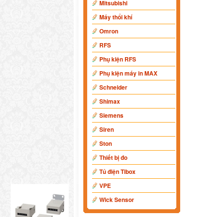
Mitsubishi
Máy thổi khí
Omron
RFS
Phụ kiện RFS
Phụ kiện máy in MAX
Schneider
Shimax
Siemens
Siren
Ston
Thiết bị đo
Tủ điện Tibox
VPE
Wick Sensor