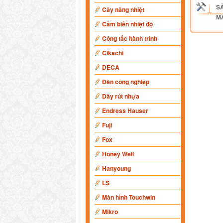
S
Cây nâng nhiệt
M
Cảm biến nhiệt độ
Công tắc hành trình
Cikachi
DECA
Đèn công nghiệp
Dây rút nhựa
Endress Hauser
Fuji
Fox
Honey Well
Hanyoung
LS
Màn hình Touchwin
Mikro