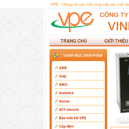
VPE - Chúng tôi cam kết cung cấp các mặt hàng
TRANG CHỦ
GIỚI THIỆU
DANH MỤC SẢN PHẨM
ABB
Anly
AIKO
Autonics
Ascon
AVY electric
Báo mất khí VPE
Cáp điện