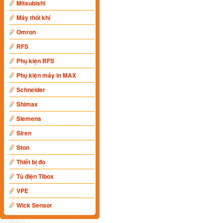
Mitsubishi
Máy thổi khí
Omron
RFS
Phụ kiện RFS
Phụ kiện máy in MAX
Schneider
Shimax
Siemens
Siren
Ston
Thiết bị đo
Tủ điện Tibox
VPE
Wick Sensor