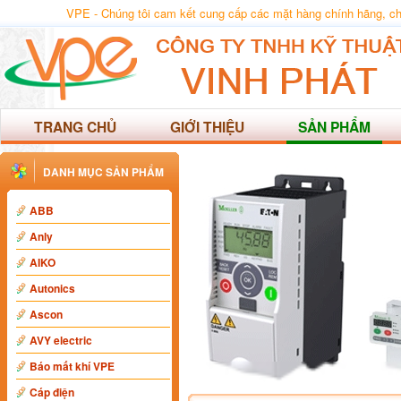
VPE - Chúng tôi cam kết cung cấp các mặt hàng chính hãng, chất
TRANG CHỦ
GIỚI THIỆU
SẢN PHẨM
DANH MỤC SẢN PHẨM
ABB
Anly
AIKO
Autonics
Ascon
AVY electric
Báo mất khí VPE
Cáp điện