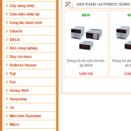
SẢN PHẨM
/
AUTONICS
/
ĐỒNG 
Cây nâng nhiệt
Cảm biến nhiệt độ
M5W
M
Công tắc hành trình
Cikachi
DECA
Đèn công nghiệp
Dây rút nhựa
Đồng hồ đo vận tốc/tốc
Đồng hồ đo
Endress Hauser
độ M5W
độ
Liên hệ
Liê
Fuji
Fox
Honey Well
Hanyoung
LS
Màn hình Touchwin
Mikro