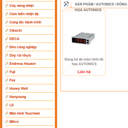
SẢN PHẨM
/
AUTONICS
/
ĐỒNG 
Cây nâng nhiệt
HỌA AUTONICS
Cảm biến nhiệt độ
Công tắc hành trình
Cikachi
DECA
Đèn công nghiệp
Dây rút nhựa
Đồng hồ đo màn hình đồ
Endress Hauser
họa AUTONICS
Liên hệ
Fuji
Fox
Honey Well
Hanyoung
LS
Màn hình Touchwin
Mikro