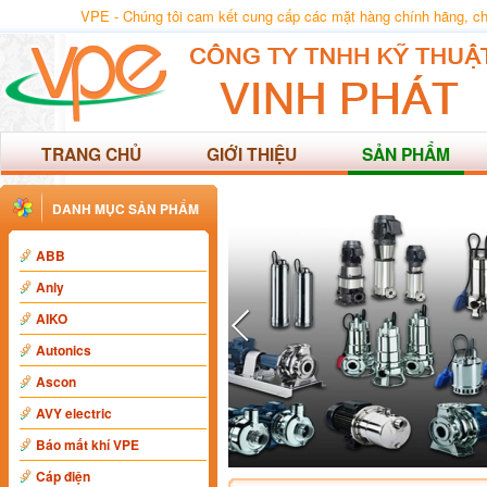
VPE - Chúng tôi cam kết cung cấp các mặt hàng chính hãng, chất
TRANG CHỦ
GIỚI THIỆU
SẢN PHẨM
DANH MỤC SẢN PHẨM
ABB
Anly
AIKO
Autonics
Ascon
AVY electric
Báo mất khí VPE
Cáp điện