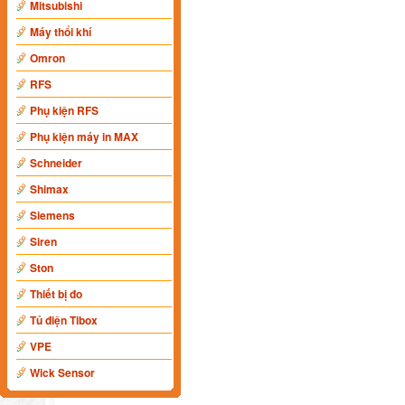
Mitsubishi
Máy thổi khí
Omron
RFS
Phụ kiện RFS
Phụ kiện máy in MAX
Schneider
Shimax
Siemens
Siren
Ston
Thiết bị đo
Tủ điện Tibox
VPE
Wick Sensor