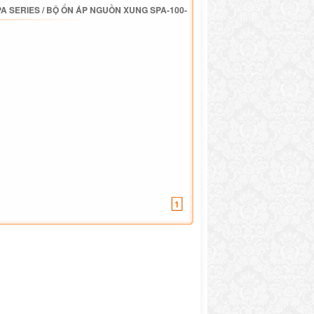
A SERIES
/
BỘ ỔN ÁP NGUỒN XUNG SPA-100-
1