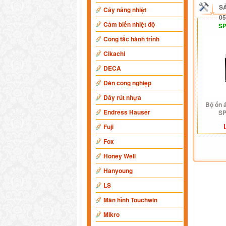
S
Cây nâng nhiệt
05
Cảm biến nhiệt độ
SP
Công tắc hành trình
Cikachi
DECA
Đèn công nghiệp
Dây rút nhựa
Bộ ổn 
Endress Hauser
SP
Fuji
Fox
Honey Well
Hanyoung
LS
Màn hình Touchwin
Mikro