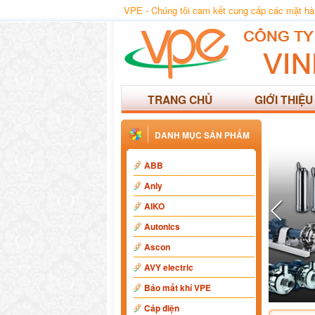
VPE - Chúng tôi cam kết cung cấp các mặt hàng
TRANG CHỦ
GIỚI THIỆU
DANH MỤC SẢN PHẨM
ABB
Anly
AIKO
Autonics
Ascon
AVY electric
Báo mất khí VPE
Cáp điện