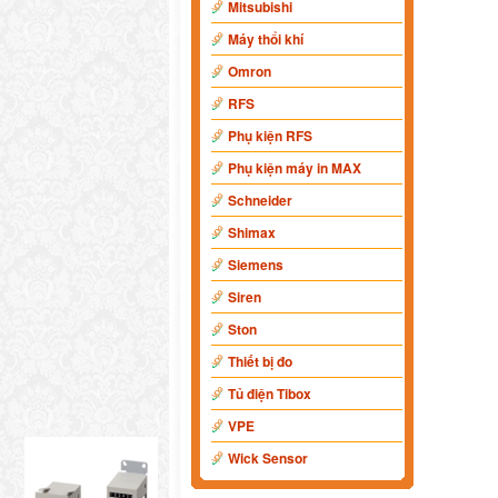
Mitsubishi
Máy thổi khí
Omron
RFS
Phụ kiện RFS
Phụ kiện máy in MAX
Schneider
Shimax
Siemens
Siren
Ston
Thiết bị đo
Tủ điện Tibox
VPE
Wick Sensor