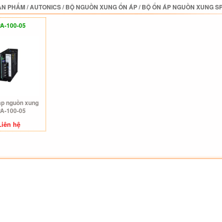
ẢN PHẨM
/
AUTONICS
/
BỘ NGUỒN XUNG ỔN ÁP
/
BỘ ỔN ÁP NGUỒN XUNG SP
A-100-05
áp nguồn xung
A-100-05
Liên hệ