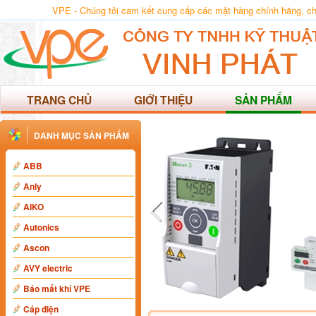
VPE - Chúng tôi cam kết cung cấp các mặt hàng chính hãng, chất
TRANG CHỦ
GIỚI THIỆU
SẢN PHẨM
DANH MỤC SẢN PHẨM
ABB
Anly
AIKO
Autonics
Ascon
AVY electric
Báo mất khí VPE
Cáp điện