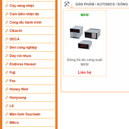
SẢN PHẨM
/
AUTONICS
/
ĐỒNG 
Cây nâng nhiệt
Cảm biến nhiệt độ
M4W
Công tắc hành trình
Cikachi
DECA
Đèn công nghiệp
Dây rút nhựa
Đồng hồ đo công suất
Endress Hauser
M4W
Liên hệ
Fuji
Fox
Honey Well
Hanyoung
LS
Màn hình Touchwin
Mikro