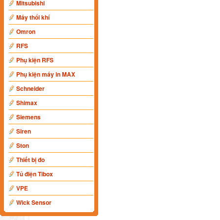
Mitsubishi
Máy thổi khí
Omron
RFS
Phụ kiện RFS
Phụ kiện máy in MAX
Schneider
Shimax
Siemens
Siren
Ston
Thiết bị đo
Tủ điện Tibox
VPE
Wick Sensor