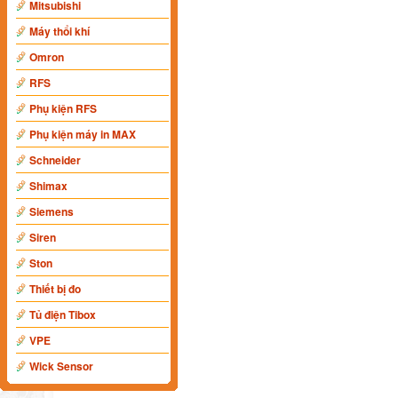
Mitsubishi
Máy thổi khí
Omron
RFS
Phụ kiện RFS
Phụ kiện máy in MAX
Schneider
Shimax
Siemens
Siren
Ston
Thiết bị đo
Tủ điện Tibox
VPE
Wick Sensor