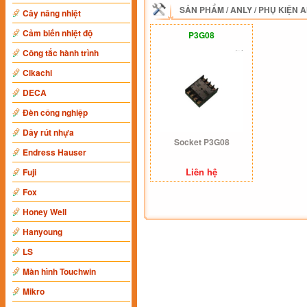
SẢN PHẨM
/
ANLY
/
PHỤ KIỆN 
Cây nâng nhiệt
Cảm biến nhiệt độ
P3G08
Công tắc hành trình
Cikachi
DECA
Đèn công nghiệp
Dây rút nhựa
Socket P3G08
Endress Hauser
Liên hệ
Fuji
Fox
Honey Well
Hanyoung
LS
Màn hình Touchwin
Mikro