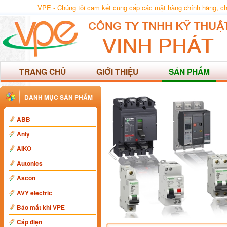
VPE - Chúng tôi cam kết cung cấp các mặt hàng chính hãng, chất
TRANG CHỦ
GIỚI THIỆU
SẢN PHẨM
DANH MỤC SẢN PHẨM
ABB
Anly
AIKO
Autonics
Ascon
AVY electric
Báo mất khí VPE
Cáp điện