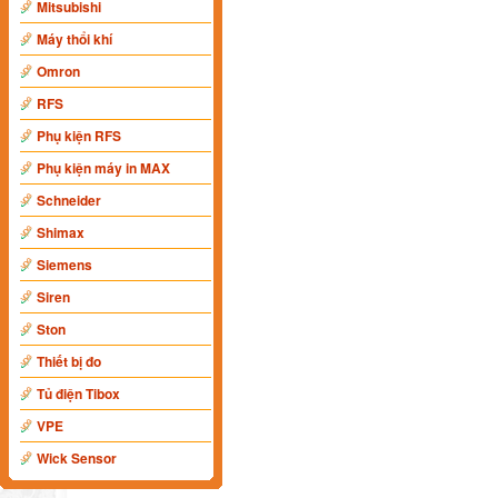
Mitsubishi
Máy thổi khí
Omron
RFS
Phụ kiện RFS
Phụ kiện máy in MAX
Schneider
Shimax
Siemens
Siren
Ston
Thiết bị đo
Tủ điện Tibox
VPE
Wick Sensor