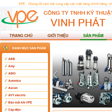
VPE - Chúng tôi cam kết cung cấp các mặt hàng chính hãng, chất
TRANG CHỦ
GIỚI THIỆU
SẢN PHẨM
DANH MỤC SẢN PHẨM
ABB
Anly
AIKO
Autonics
Ascon
AVY electric
Báo mất khí VPE
Cáp điện