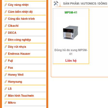
SẢN PHẨM
/
AUTONICS
/
ĐỒNG 
Cây nâng nhiệt
Cảm biến nhiệt độ
MP5M-41
Công tắc hành trình
Cikachi
DECA
Đèn công nghiệp
Dây rút nhựa
Đồng hồ đo xung MP5M-
Endress Hauser
41
Liên hệ
Fuji
Fox
Honey Well
Hanyoung
LS
Màn hình Touchwin
Mikro