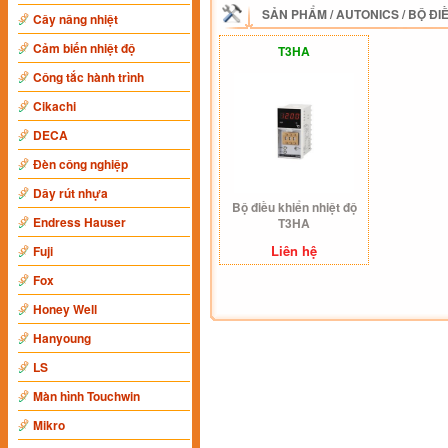
SẢN PHẨM
/
AUTONICS
/
BỘ ĐI
Cây nâng nhiệt
Cảm biến nhiệt độ
T3HA
Công tắc hành trình
Cikachi
DECA
Đèn công nghiệp
Dây rút nhựa
Bộ điều khiển nhiệt độ
Endress Hauser
T3HA
Liên hệ
Fuji
Fox
Honey Well
Hanyoung
LS
Màn hình Touchwin
Mikro