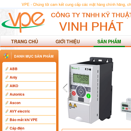
VPE - Chúng tôi cam kết cung cấp các mặt hàng chính hãng, chất
TRANG CHỦ
GIỚI THIỆU
SẢN PHẨM
DANH MỤC SẢN PHẨM
ABB
Anly
AIKO
Autonics
Ascon
AVY electric
Báo mất khí VPE
Cáp điện