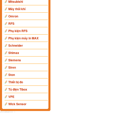
Mitsubishi
Máy thổi khí
Omron
RFS
Phụ kiện RFS
Phụ kiện máy in MAX
Schneider
Shimax
Siemens
Siren
Ston
Thiết bị đo
Tủ điện Tibox
VPE
Wick Sensor