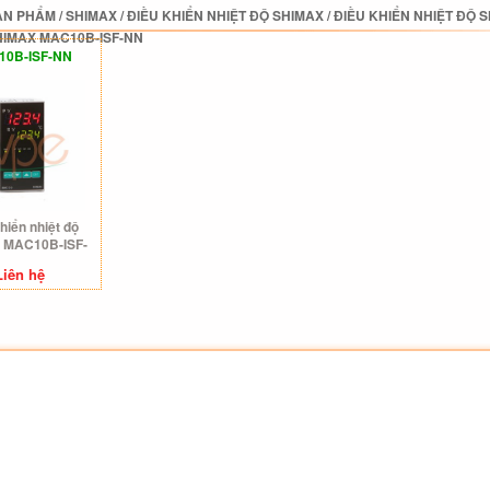
ẢN PHẨM
/
SHIMAX
/
ĐIỀU KHIỂN NHIỆT ĐỘ SHIMAX
/
ĐIỀU KHIỂN NHIỆT ĐỘ 
HIMAX MAC10B-ISF-NN
0B-ISF-NN
hiển nhiệt độ
 MAC10B-ISF-
NN
Liên hệ