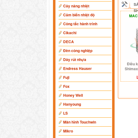
S
Cây nâng nhiệt
S
Cảm biến nhiệt độ
MAC1
Công tắc hành trình
Cikachi
DECA
Đèn công nghiệp
Dây rút nhựa
Điều k
Endress Hauser
Shimax
Fuji
Fox
Honey Well
Hanyoung
LS
Màn hình Touchwin
Mikro