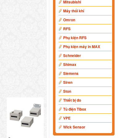
Mitsubishi
Máy thổi khí
Omron
RFS
Phụ kiện RFS
Phụ kiện máy in MAX
Schneider
Shimax
Siemens
Siren
Ston
Thiết bị đo
Tủ điện Tibox
VPE
Wick Sensor