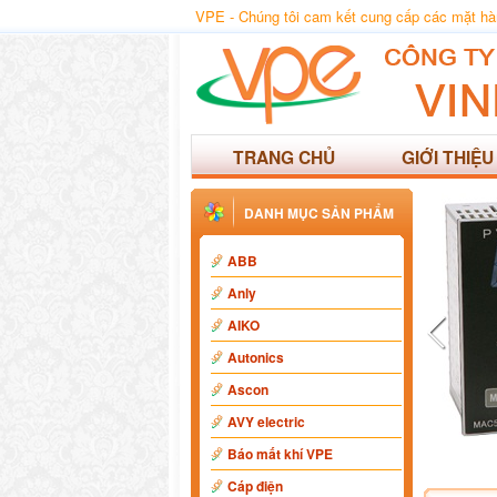
VPE - Chúng tôi cam kết cung cấp các mặt hàng
TRANG CHỦ
GIỚI THIỆU
DANH MỤC SẢN PHẨM
ABB
Anly
AIKO
Autonics
Ascon
AVY electric
Báo mất khí VPE
Cáp điện