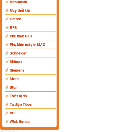
Mitsubishi
Máy thổi khí
Omron
RFS
Phụ kiện RFS
Phụ kiện máy in MAX
Schneider
Shimax
Siemens
Siren
Ston
Thiết bị đo
Tủ điện Tibox
VPE
Wick Sensor