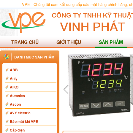
VPE - Chúng tôi cam kết cung cấp các mặt hàng chính hãng, chất
TRANG CHỦ
GIỚI THIỆU
SẢN PHẨM
DANH MỤC SẢN PHẨM
ABB
Anly
AIKO
Autonics
Ascon
AVY electric
Báo mất khí VPE
Cáp điện