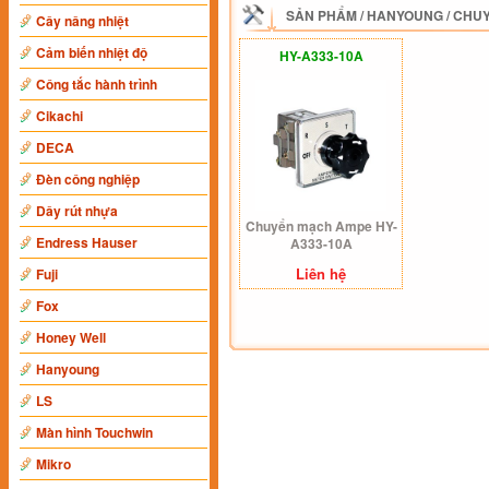
SẢN PHẨM
/
HANYOUNG
/
CHUY
Cây nâng nhiệt
Cảm biến nhiệt độ
HY-A333-10A
Công tắc hành trình
Cikachi
DECA
Đèn công nghiệp
Dây rút nhựa
Chuyển mạch Ampe HY-
Endress Hauser
A333-10A
Liên hệ
Fuji
Fox
Honey Well
Hanyoung
LS
Màn hình Touchwin
Mikro