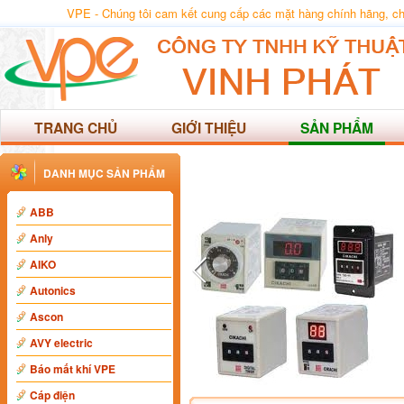
VPE - Chúng tôi cam kết cung cấp các mặt hàng chính hãng, chất
TRANG CHỦ
GIỚI THIỆU
SẢN PHẨM
DANH MỤC SẢN PHẨM
ABB
Anly
AIKO
Autonics
Ascon
AVY electric
Báo mất khí VPE
Cáp điện