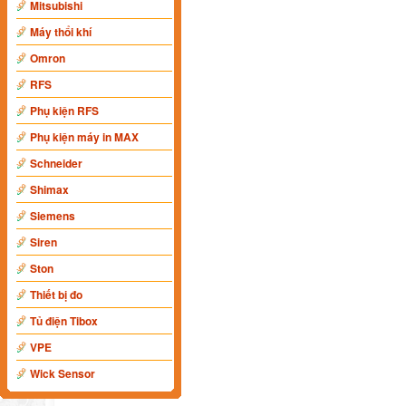
Mitsubishi
Máy thổi khí
Omron
RFS
Phụ kiện RFS
Phụ kiện máy in MAX
Schneider
Shimax
Siemens
Siren
Ston
Thiết bị đo
Tủ điện Tibox
VPE
Wick Sensor