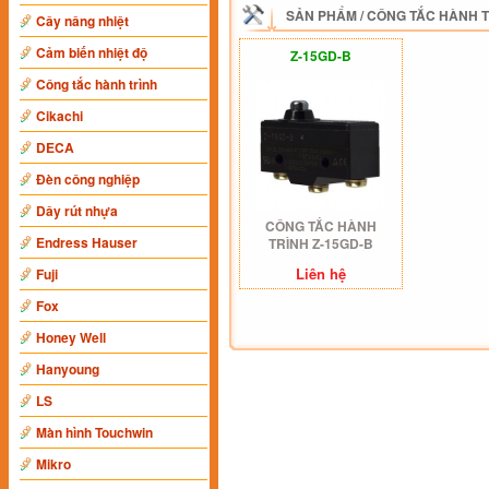
SẢN PHẨM
/
CÔNG TẮC HÀNH 
Cây nâng nhiệt
Cảm biến nhiệt độ
Z-15GD-B
Công tắc hành trình
Cikachi
DECA
Đèn công nghiệp
Dây rút nhựa
CÔNG TẮC HÀNH
Endress Hauser
TRÌNH Z-15GD-B
Liên hệ
Fuji
Fox
Honey Well
Hanyoung
LS
Màn hình Touchwin
Mikro