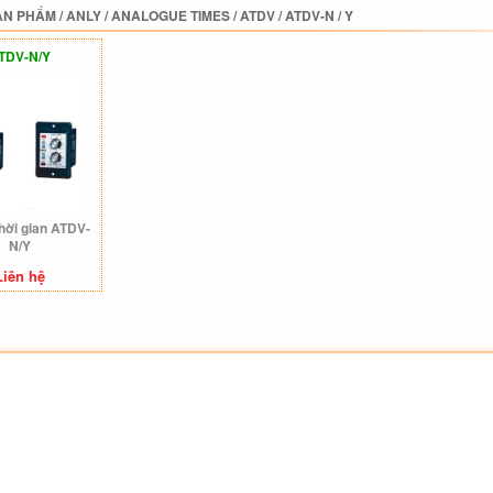
ẢN PHẨM
/
ANLY
/
ANALOGUE TIMES
/
ATDV
/
ATDV-N / Y
TDV-N/Y
thời gian ATDV-
N/Y
Liên hệ