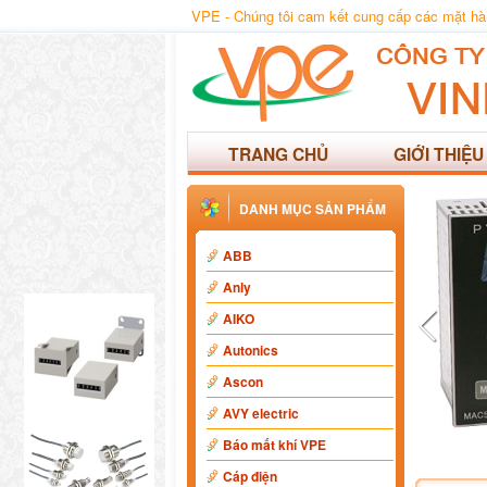
VPE - Chúng tôi cam kết cung cấp các mặt hàng
TRANG CHỦ
GIỚI THIỆU
DANH MỤC SẢN PHẨM
ABB
Anly
AIKO
Autonics
Ascon
AVY electric
Báo mất khí VPE
Cáp điện