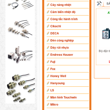
S
Cây nâng nhiệt
Cảm biến nhiệt độ
A
Công tắc hành trình
Cikachi
DECA
Đèn công nghiệp
Dây rút nhựa
Bộ đặt 
Endress Hauser
Fuji
Fox
Honey Well
Hanyoung
LS
Màn hình Touchwin
Mikro