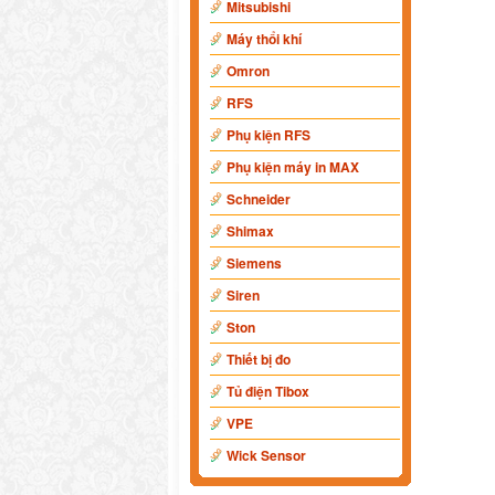
Mitsubishi
Máy thổi khí
Omron
RFS
Phụ kiện RFS
Phụ kiện máy in MAX
Schneider
Shimax
Siemens
Siren
Ston
Thiết bị đo
Tủ điện Tibox
VPE
Wick Sensor