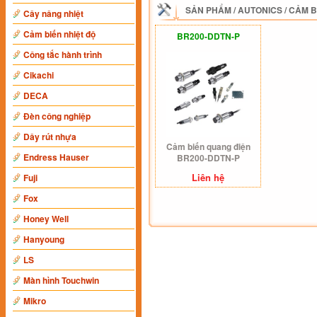
SẢN PHẨM
/
AUTONICS
/
CẢM B
Cây nâng nhiệt
Cảm biến nhiệt độ
BR200-DDTN-P
Công tắc hành trình
Cikachi
DECA
Đèn công nghiệp
Dây rút nhựa
Cảm biến quang điện
Endress Hauser
BR200-DDTN-P
Liên hệ
Fuji
Fox
Honey Well
Hanyoung
LS
Màn hình Touchwin
Mikro