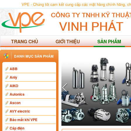
VPE - Chúng tôi cam kết cung cấp các mặt hàng chính hãng, chất
TRANG CHỦ
GIỚI THIỆU
SẢN PHẨM
DANH MỤC SẢN PHẨM
ABB
Anly
AIKO
Autonics
Ascon
AVY electric
Báo mất khí VPE
Cáp điện