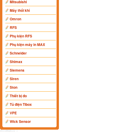
Mitsubishi
Máy thổi khí
Omron
RFS
Phụ kiện RFS
Phụ kiện máy in MAX
Schneider
Shimax
Siemens
Siren
Ston
Thiết bị đo
Tủ điện Tibox
VPE
Wick Sensor