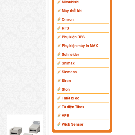
Mitsubishi
Máy thổi khí
Omron
RFS
Phụ kiện RFS
Phụ kiện máy in MAX
Schneider
Shimax
Siemens
Siren
Ston
Thiết bị đo
Tủ điện Tibox
VPE
Wick Sensor