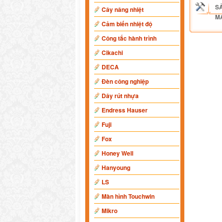
S
Cây nâng nhiệt
M
Cảm biến nhiệt độ
Công tắc hành trình
Cikachi
DECA
Đèn công nghiệp
Dây rút nhựa
Endress Hauser
Fuji
Fox
Honey Well
Hanyoung
LS
Màn hình Touchwin
Mikro