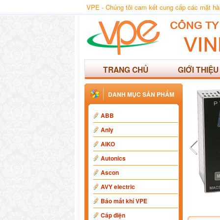
VPE - Chúng tôi cam kết cung cấp các mặt hàng
TRANG CHỦ
GIỚI THIỆU
DANH MỤC SẢN PHẨM
ABB
Anly
AIKO
Autonics
Ascon
AVY electric
Báo mất khí VPE
Cáp điện