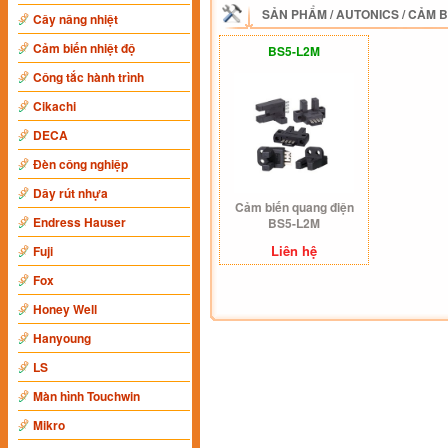
SẢN PHẨM
/
AUTONICS
/
CẢM B
Cây nâng nhiệt
Cảm biến nhiệt độ
BS5-L2M
Công tắc hành trình
Cikachi
DECA
Đèn công nghiệp
Dây rút nhựa
Cảm biến quang điện
Endress Hauser
BS5-L2M
Liên hệ
Fuji
Fox
Honey Well
Hanyoung
LS
Màn hình Touchwin
Mikro