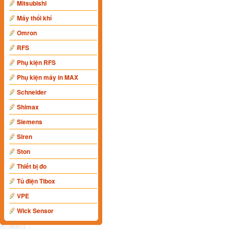
Mitsubishi
Máy thổi khí
Omron
RFS
Phụ kiện RFS
Phụ kiện máy in MAX
Schneider
Shimax
Siemens
Siren
Ston
Thiết bị đo
Tủ điện Tibox
VPE
Wick Sensor