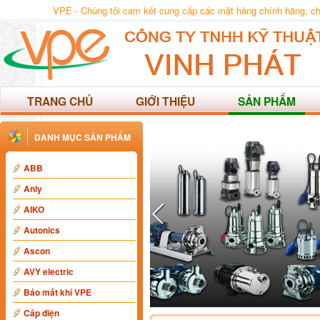
VPE - Chúng tôi cam kết cung cấp các mặt hàng chính hãng, chất
TRANG CHỦ
GIỚI THIỆU
SẢN PHẨM
DANH MỤC SẢN PHẨM
ABB
Anly
AIKO
Autonics
Ascon
AVY electric
Báo mất khí VPE
Cáp điện