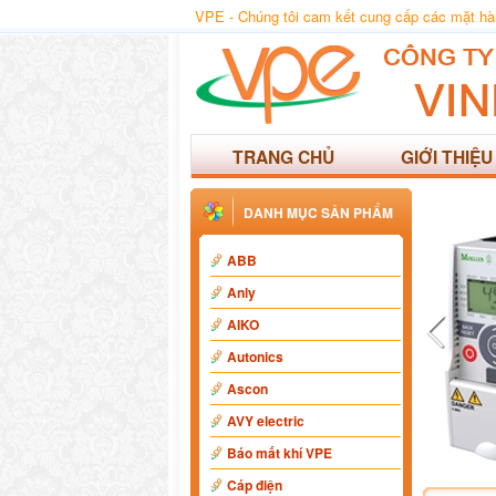
VPE - Chúng tôi cam kết cung cấp các mặt hàng
TRANG CHỦ
GIỚI THIỆU
DANH MỤC SẢN PHẨM
ABB
Anly
AIKO
Autonics
Ascon
AVY electric
Báo mất khí VPE
Cáp điện