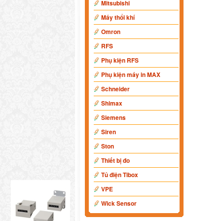
Mitsubishi
Máy thổi khí
Omron
RFS
Phụ kiện RFS
Phụ kiện máy in MAX
Schneider
Shimax
Siemens
Siren
Ston
Thiết bị đo
Tủ điện Tibox
VPE
Wick Sensor