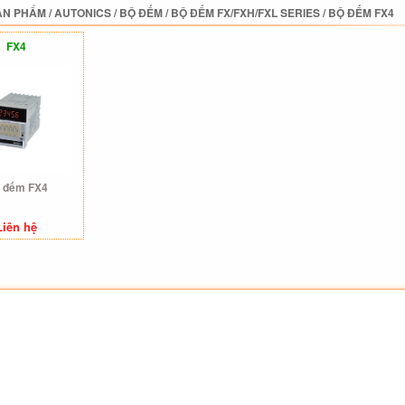
ẢN PHẨM
/
AUTONICS
/
BỘ ĐẾM
/
BỘ ĐẾM FX/FXH/FXL SERIES
/
BỘ ĐẾM FX4
FX4
 đếm FX4
Liên hệ