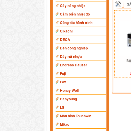
S
Cây nâng nhiệt
Cảm biến nhiệt độ
Công tắc hành trình
Cikachi
DECA
Đèn công nghiệp
Dây rút nhựa
Bộ
Endress Hauser
Fuji
Fox
Honey Well
Hanyoung
LS
Màn hình Touchwin
Mikro