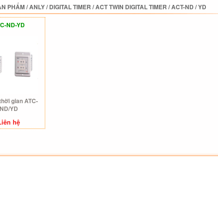
ẢN PHẨM
/
ANLY
/
DIGITAL TIMER
/
ACT TWIN DIGITAL TIMER
/
ACT-ND / YD
C-ND-YD
thời gian ATC-
ND/YD
Liên hệ