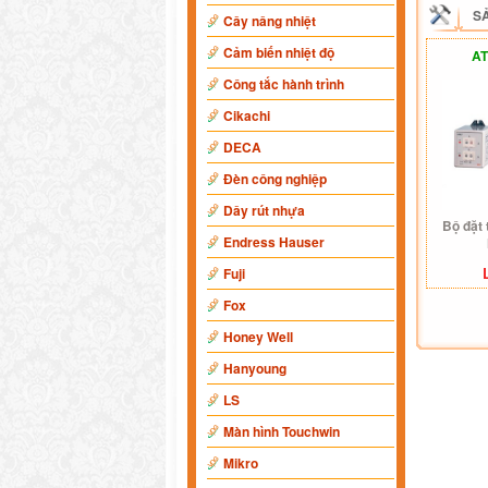
S
Cây nâng nhiệt
Cảm biến nhiệt độ
AT
Công tắc hành trình
Cikachi
DECA
Đèn công nghiệp
Dây rút nhựa
Bộ đặt 
Endress Hauser
Fuji
Fox
Honey Well
Hanyoung
LS
Màn hình Touchwin
Mikro