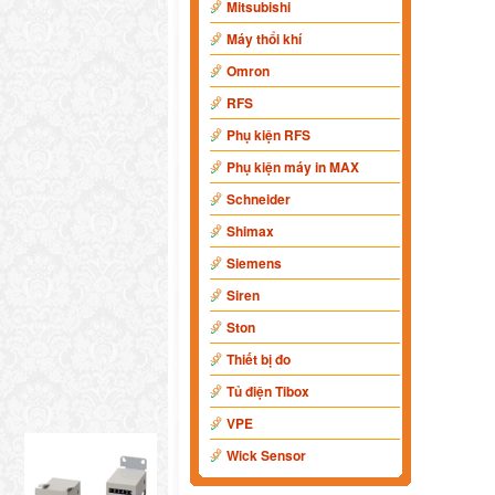
Mitsubishi
Máy thổi khí
Omron
RFS
Phụ kiện RFS
Phụ kiện máy in MAX
Schneider
Shimax
Siemens
Siren
Ston
Thiết bị đo
Tủ điện Tibox
VPE
Wick Sensor