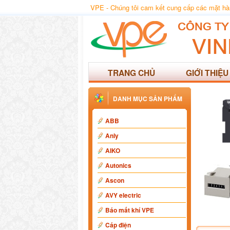
VPE - Chúng tôi cam kết cung cấp các mặt hàng
TRANG CHỦ
GIỚI THIỆU
DANH MỤC SẢN PHẨM
ABB
Anly
AIKO
Autonics
Ascon
AVY electric
Báo mất khí VPE
Cáp điện