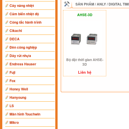
SẢN PHẨM
/
ANLY
/
DIGITAL TI
Cây nâng nhiệt
Cảm biến nhiệt độ
AH5E-3D
Công tắc hành trình
Cikachi
DECA
Đèn công nghiệp
Dây rút nhựa
Bộ đặt thời gian AH5E-
Endress Hauser
3D
Liên hệ
Fuji
Fox
Honey Well
Hanyoung
LS
Màn hình Touchwin
Mikro