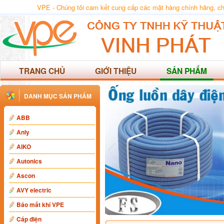
VPE - Chúng tôi cam kết cung cấp các mặt hàng chính hãng, chất
TRANG CHỦ
GIỚI THIỆU
SẢN PHẨM
DANH MỤC SẢN PHẨM
ABB
Anly
AIKO
Autonics
Ascon
AVY electric
Báo mất khí VPE
Cáp điện