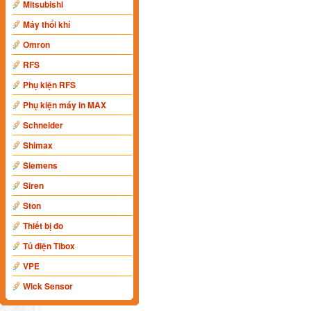
Mitsubishi
Máy thổi khí
Omron
RFS
Phụ kiện RFS
Phụ kiện máy in MAX
Schneider
Shimax
Siemens
Siren
Ston
Thiết bị đo
Tủ điện Tibox
VPE
Wick Sensor