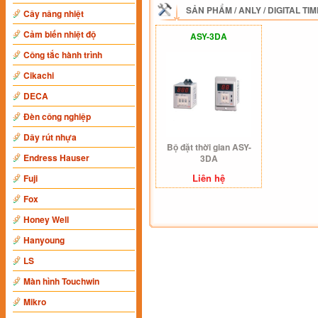
SẢN PHẨM
/
ANLY
/
DIGITAL TI
Cây nâng nhiệt
Cảm biến nhiệt độ
ASY-3DA
Công tắc hành trình
Cikachi
DECA
Đèn công nghiệp
Dây rút nhựa
Bộ đặt thời gian ASY-
Endress Hauser
3DA
Liên hệ
Fuji
Fox
Honey Well
Hanyoung
LS
Màn hình Touchwin
Mikro