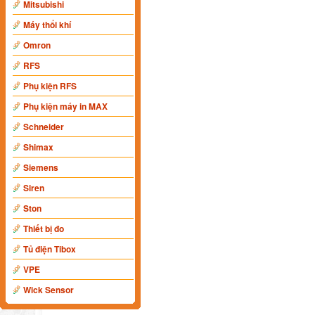
Mitsubishi
Máy thổi khí
Omron
RFS
Phụ kiện RFS
Phụ kiện máy in MAX
Schneider
Shimax
Siemens
Siren
Ston
Thiết bị đo
Tủ điện Tibox
VPE
Wick Sensor