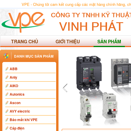
VPE - Chúng tôi cam kết cung cấp các mặt hàng chính hãng, chất
TRANG CHỦ
GIỚI THIỆU
SẢN PHẨM
DANH MỤC SẢN PHẨM
ABB
Anly
AIKO
Autonics
Ascon
AVY electric
Báo mất khí VPE
Cáp điện