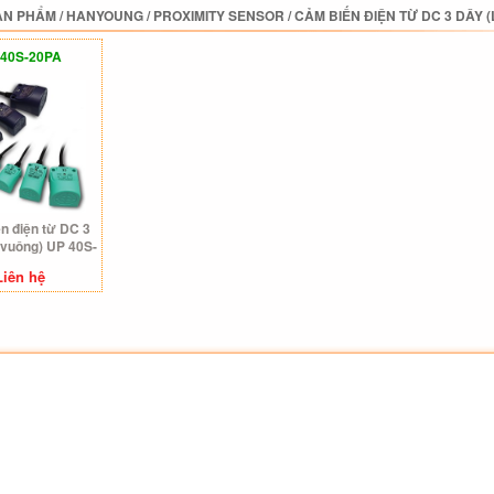
ẢN PHẨM
/
HANYOUNG
/
PROXIMITY SENSOR
/
CẢM BIẾN ĐIỆN TỪ DC 3 DÂY 
 40S-20PA
n điện từ DC 3
i vuông) UP 40S-
20PA
Liên hệ