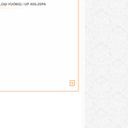
(LOẠI VUÔNG)
/
UP 40S-20PA
1