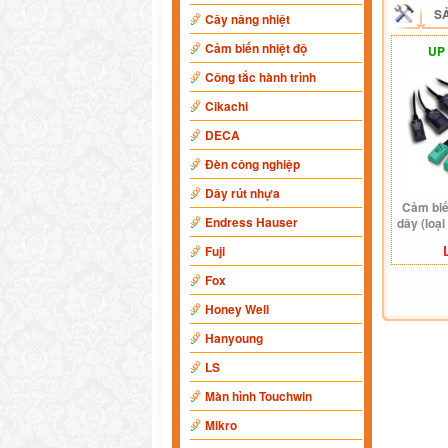
S
Cây nâng nhiệt
Cảm biến nhiệt độ
UP
Công tắc hành trình
Cikachi
DECA
Đèn công nghiệp
Dây rút nhựa
Cảm biế
Endress Hauser
dây (loạ
Fuji
Fox
Honey Well
Hanyoung
LS
Màn hình Touchwin
Mikro