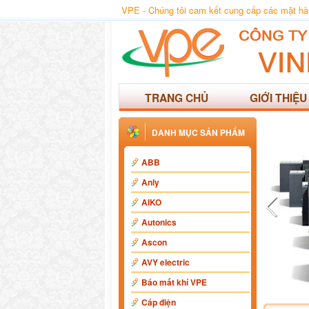
VPE - Chúng tôi cam kết cung cấp các mặt hàng
TRANG CHỦ
GIỚI THIỆU
DANH MỤC SẢN PHẨM
ABB
Anly
AIKO
Autonics
Ascon
AVY electric
Báo mất khí VPE
Cáp điện