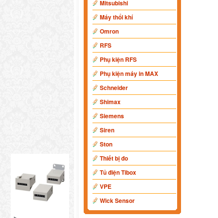
Mitsubishi
Máy thổi khí
Omron
RFS
Phụ kiện RFS
Phụ kiện máy in MAX
Schneider
Shimax
Siemens
Siren
Ston
Thiết bị đo
Tủ điện Tibox
VPE
Wick Sensor