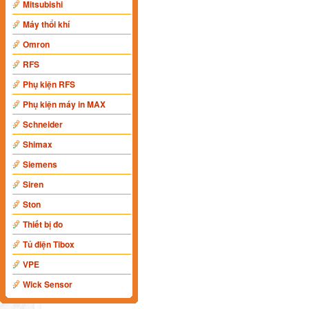
Mitsubishi
Máy thổi khí
Omron
RFS
Phụ kiện RFS
Phụ kiện máy in MAX
Schneider
Shimax
Siemens
Siren
Ston
Thiết bị đo
Tủ điện Tibox
VPE
Wick Sensor