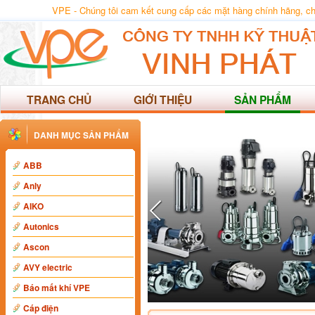
VPE - Chúng tôi cam kết cung cấp các mặt hàng chính hãng, chất
TRANG CHỦ
GIỚI THIỆU
SẢN PHẨM
DANH MỤC SẢN PHẨM
ABB
Anly
AIKO
Autonics
Ascon
AVY electric
Báo mất khí VPE
Cáp điện