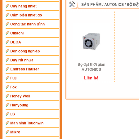
SẢN PHẨM
/
AUTONICS
/
BỘ ĐẶ
Cây nâng nhiệt
Cảm biến nhiệt độ
Công tắc hành trình
Cikachi
DECA
Đèn công nghiệp
Dây rút nhựa
Bộ đặt thời gian
Endress Hauser
AUTONICS
Liên hệ
Fuji
Fox
Honey Well
Hanyoung
LS
Màn hình Touchwin
Mikro