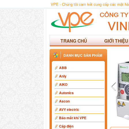
VPE - Chúng tôi cam kết cung cấp các mặt hàng
TRANG CHỦ
GIỚI THIỆU
DANH MỤC SẢN PHẨM
ABB
Anly
AIKO
Autonics
Ascon
AVY electric
Báo mất khí VPE
Cáp điện