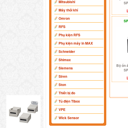
Mitsubishi
SP
Máy thổi khí
Omron
SP
RFS
Phụ kiện RFS
Phụ kiện máy in MAX
Schneider
Shimax
Bộ ổn 
Siemens
SP
Siren
Ston
Thiết bị đo
Tủ điện Tibox
VPE
Wick Sensor