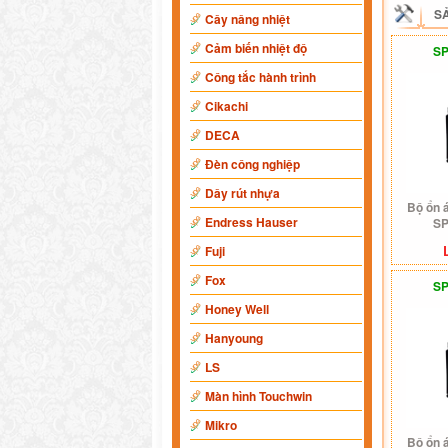
S
Cây nâng nhiệt
Cảm biến nhiệt độ
SP
Công tắc hành trình
Cikachi
DECA
Đèn công nghiệp
Dây rút nhựa
Bộ ổn 
Endress Hauser
SP
Fuji
Fox
SP
Honey Well
Hanyoung
LS
Màn hình Touchwin
Mikro
Bộ ổn 