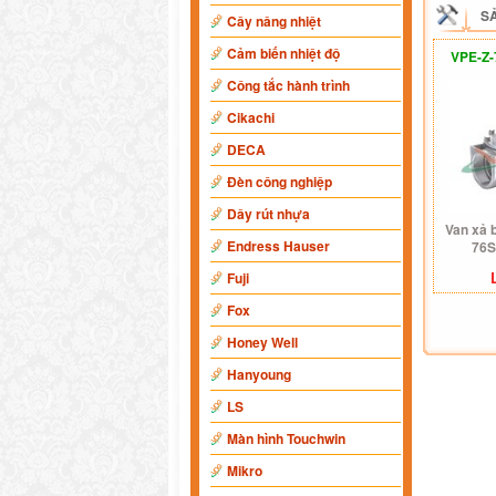
S
Cây nâng nhiệt
Cảm biến nhiệt độ
VPE-Z-
Công tắc hành trình
Cikachi
DECA
Đèn công nghiệp
Dây rút nhựa
Van xả 
Endress Hauser
76S
Fuji
Fox
Honey Well
Hanyoung
LS
Màn hình Touchwin
Mikro