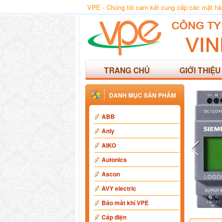
VPE - Chúng tôi cam kết cung cấp các mặt hàng
TRANG CHỦ
GIỚI THIỆU
DANH MỤC SẢN PHẨM
ABB
Anly
AIKO
Autonics
Ascon
AVY electric
Báo mất khí VPE
Cáp điện