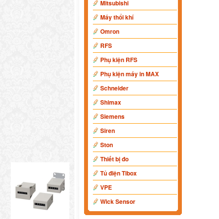
Mitsubishi
Máy thổi khí
Omron
RFS
Phụ kiện RFS
Phụ kiện máy in MAX
Schneider
Shimax
Siemens
Siren
Ston
Thiết bị đo
Tủ điện Tibox
VPE
Wick Sensor