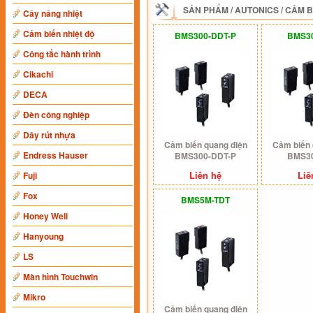
SẢN PHẨM
/
AUTONICS
/
CẢM B
Cây nâng nhiệt
Cảm biến nhiệt độ
BMS300-DDT-P
BMS3
Công tắc hành trình
Cikachi
DECA
Đèn công nghiệp
Dây rút nhựa
Cảm biến quang điện
Cảm biến 
Endress Hauser
BMS300-DDT-P
BMS3
Liên hệ
Liê
Fuji
Fox
BMS5M-TDT
Honey Well
Hanyoung
LS
Màn hình Touchwin
Mikro
Cảm biến quang điện