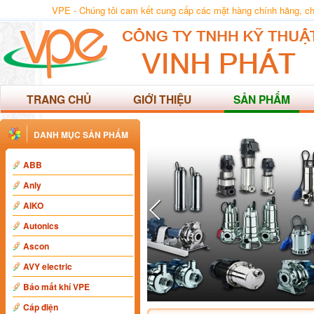
VPE - Chúng tôi cam kết cung cấp các mặt hàng chính hãng, chất
TRANG CHỦ
GIỚI THIỆU
SẢN PHẨM
DANH MỤC SẢN PHẨM
ABB
Anly
AIKO
Autonics
Ascon
AVY electric
Báo mất khí VPE
Cáp điện