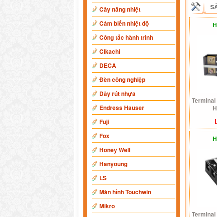
S
Cây nâng nhiệt
Cảm biến nhiệt độ
H
Công tắc hành trình
Cikachi
DECA
Đèn công nghiệp
Dây rút nhựa
Terminal
Endress Hauser
H
Fuji
Fox
H
Honey Well
Hanyoung
LS
Màn hình Touchwin
Mikro
Terminal