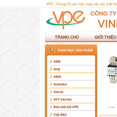
VPE - Chúng tôi cam kết cung cấp các mặt hàng
TRANG CHỦ
GIỚI THIỆU
DANH MỤC SẢN PHẨM
ABB
Anly
AIKO
Autonics
Ascon
AVY electric
Báo mất khí VPE
Cáp điện