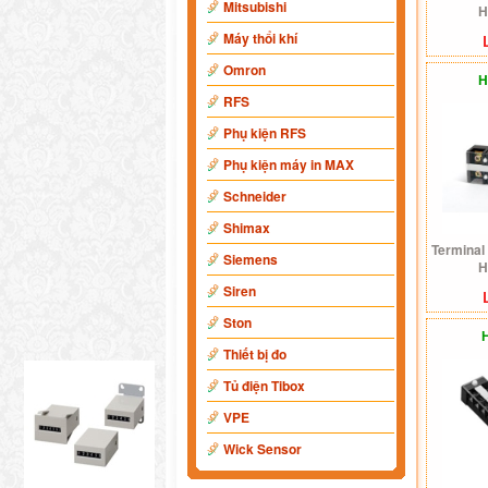
Mitsubishi
H
Máy thổi khí
Omron
H
RFS
Phụ kiện RFS
Phụ kiện máy in MAX
Schneider
Shimax
Terminal
Siemens
H
Siren
Ston
Thiết bị đo
Tủ điện Tibox
VPE
Wick Sensor