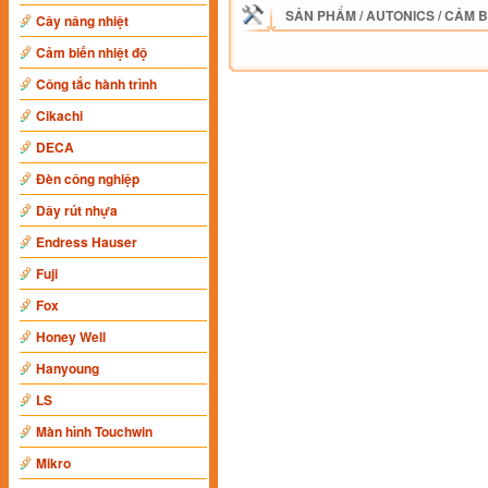
SẢN PHẨM
/
AUTONICS
/
CẢM B
Cây nâng nhiệt
Cảm biến nhiệt độ
Công tắc hành trình
Cikachi
DECA
Đèn công nghiệp
Dây rút nhựa
Endress Hauser
Fuji
Fox
Honey Well
Hanyoung
LS
Màn hình Touchwin
Mikro