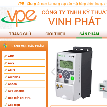
VPE - Chúng tôi cam kết cung cấp các mặt hàng chính hãng, chất
TRANG CHỦ
GIỚI THIỆU
SẢN PHẨM
DANH MỤC SẢN PHẨM
ABB
Anly
AIKO
Autonics
Ascon
AVY electric
Báo mất khí VPE
Cáp điện