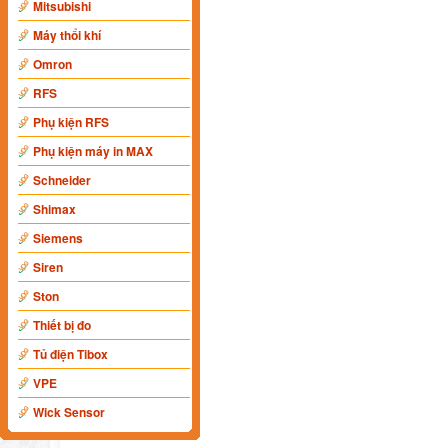
Mitsubishi
Máy thổi khí
Omron
RFS
Phụ kiện RFS
Phụ kiện máy in MAX
Schneider
Shimax
Siemens
Siren
Ston
Thiết bị đo
Tủ điện Tibox
VPE
Wick Sensor