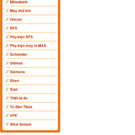
Mitsubishi
Máy thổi khí
Omron
RFS
Phụ kiện RFS
Phụ kiện máy in MAX
Schneider
Shimax
Siemens
Siren
Ston
Thiết bị đo
Tủ điện Tibox
VPE
Wick Sensor