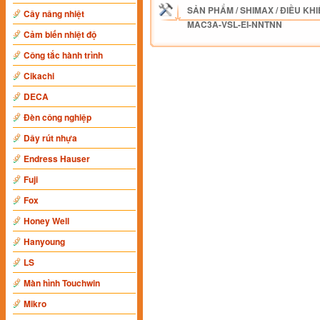
SẢN PHẨM
/
SHIMAX
/
ĐIỀU KHI
Cây nâng nhiệt
MAC3A-VSL-EI-NNTNN
Cảm biến nhiệt độ
Công tắc hành trình
Cikachi
DECA
Đèn công nghiệp
Dây rút nhựa
Endress Hauser
Fuji
Fox
Honey Well
Hanyoung
LS
Màn hình Touchwin
Mikro