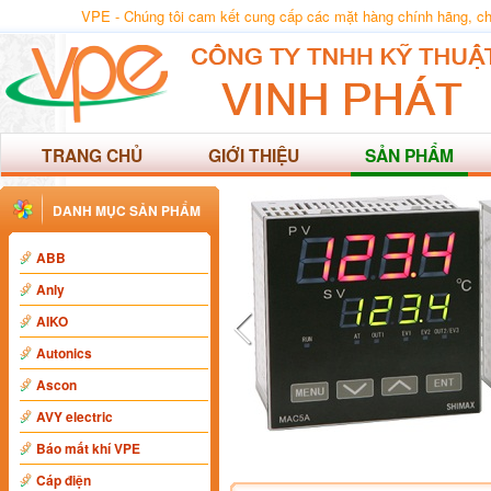
VPE - Chúng tôi cam kết cung cấp các mặt hàng chính hãng, chất
TRANG CHỦ
GIỚI THIỆU
SẢN PHẨM
DANH MỤC SẢN PHẨM
ABB
Anly
AIKO
Autonics
Ascon
AVY electric
Báo mất khí VPE
Cáp điện