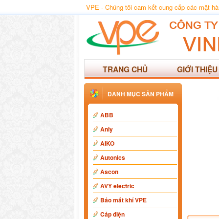
VPE - Chúng tôi cam kết cung cấp các mặt hàng
TRANG CHỦ
GIỚI THIỆU
DANH MỤC SẢN PHẨM
ABB
Anly
AIKO
Autonics
Ascon
AVY electric
Báo mất khí VPE
Cáp điện