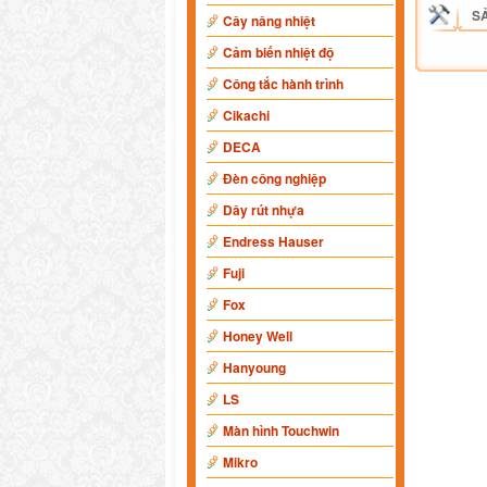
S
Cây nâng nhiệt
Cảm biến nhiệt độ
Công tắc hành trình
Cikachi
DECA
Đèn công nghiệp
Dây rút nhựa
Endress Hauser
Fuji
Fox
Honey Well
Hanyoung
LS
Màn hình Touchwin
Mikro