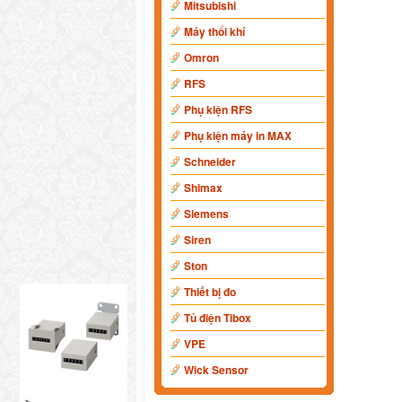
Mitsubishi
Máy thổi khí
Omron
RFS
Phụ kiện RFS
Phụ kiện máy in MAX
Schneider
Shimax
Siemens
Siren
Ston
Thiết bị đo
Tủ điện Tibox
VPE
Wick Sensor