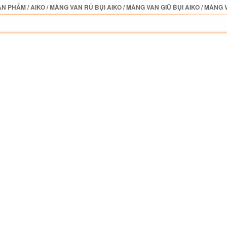
ẢN PHẨM
/
AIKO
/
MÀNG VAN RỦ BỤI AIKO
/
MÀNG VAN GIŨ BỤI AIKO
/
MÀNG V