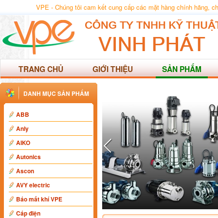
VPE - Chúng tôi cam kết cung cấp các mặt hàng chính hãng, chất
TRANG CHỦ
GIỚI THIỆU
SẢN PHẨM
DANH MỤC SẢN PHẨM
ABB
Anly
AIKO
Autonics
Ascon
AVY electric
Báo mất khí VPE
Cáp điện