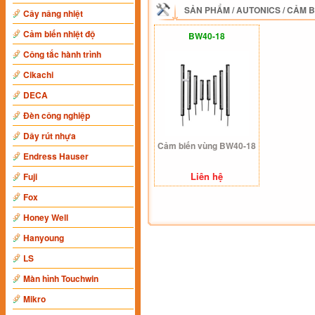
SẢN PHẨM
/
AUTONICS
/
CẢM B
Cây nâng nhiệt
Cảm biến nhiệt độ
BW40-18
Công tắc hành trình
Cikachi
DECA
Đèn công nghiệp
Dây rút nhựa
Cảm biến vùng BW40-18
Endress Hauser
Liên hệ
Fuji
Fox
Honey Well
Hanyoung
LS
Màn hình Touchwin
Mikro