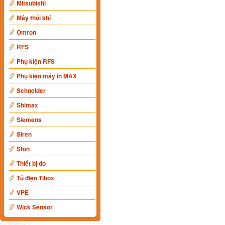
Mitsubishi
Máy thổi khí
Omron
RFS
Phụ kiện RFS
Phụ kiện máy in MAX
Schneider
Shimax
Siemens
Siren
Ston
Thiết bị đo
Tủ điện Tibox
VPE
Wick Sensor