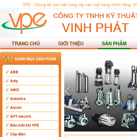
VPE - Chúng tôi cam kết cung cấp các mặt hàng chính hãng, chất
TRANG CHỦ
GIỚI THIỆU
SẢN PHẨM
DANH MỤC SẢN PHẨM
ABB
Anly
AIKO
Autonics
Ascon
AVY electric
Báo mất khí VPE
Cáp điện