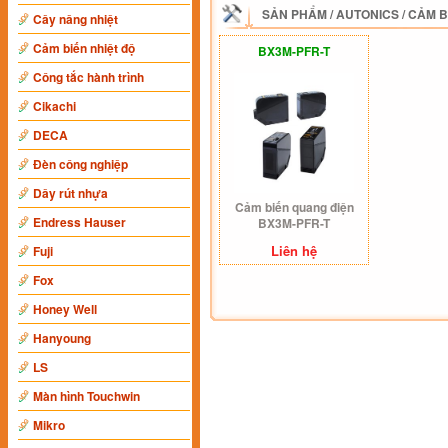
SẢN PHẨM
/
AUTONICS
/
CẢM B
Cây nâng nhiệt
Cảm biến nhiệt độ
BX3M-PFR-T
Công tắc hành trình
Cikachi
DECA
Đèn công nghiệp
Dây rút nhựa
Cảm biến quang điện
Endress Hauser
BX3M-PFR-T
Liên hệ
Fuji
Fox
Honey Well
Hanyoung
LS
Màn hình Touchwin
Mikro