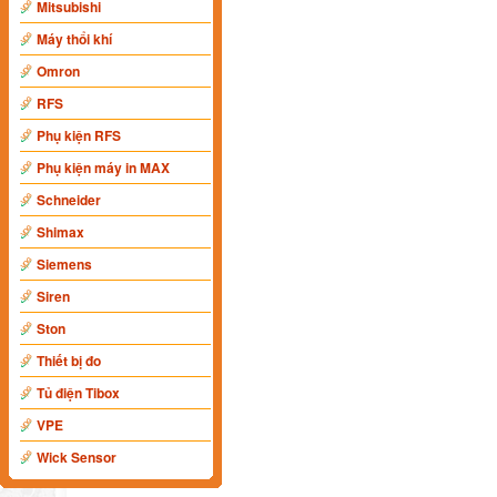
Mitsubishi
Máy thổi khí
Omron
RFS
Phụ kiện RFS
Phụ kiện máy in MAX
Schneider
Shimax
Siemens
Siren
Ston
Thiết bị đo
Tủ điện Tibox
VPE
Wick Sensor