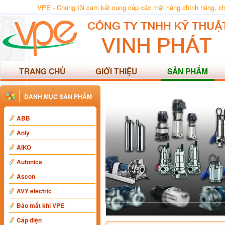
VPE - Chúng tôi cam kết cung cấp các mặt hàng chính hãng, chất
TRANG CHỦ
GIỚI THIỆU
SẢN PHẨM
DANH MỤC SẢN PHẨM
ABB
Anly
AIKO
Autonics
Ascon
AVY electric
Báo mất khí VPE
Cáp điện