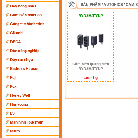
SẢN PHẨM
/
AUTONICS
/
CẢM B
Cây nâng nhiệt
Cảm biến nhiệt độ
BYD3M-TDT-P
Công tắc hành trình
Cikachi
DECA
Đèn công nghiệp
Dây rút nhựa
Cảm biến quang điện
Endress Hauser
BYD3M-TDT-P
Liên hệ
Fuji
Fox
Honey Well
Hanyoung
LS
Màn hình Touchwin
Mikro