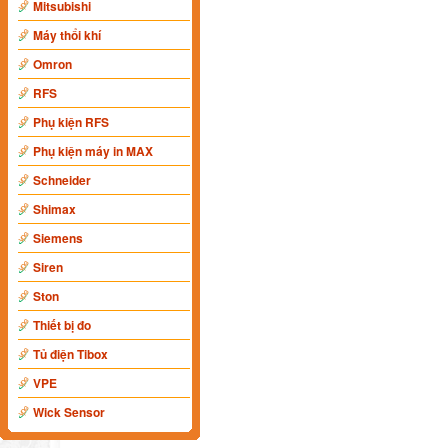
Mitsubishi
Máy thổi khí
Omron
RFS
Phụ kiện RFS
Phụ kiện máy in MAX
Schneider
Shimax
Siemens
Siren
Ston
Thiết bị đo
Tủ điện Tibox
VPE
Wick Sensor