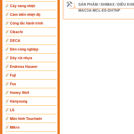
SẢN PHẨM
/
SHIMAX
/
ĐIỀU KHI
Cây nâng nhiệt
MAC3A-MCL-ES-DHTNP
Cảm biến nhiệt độ
Công tắc hành trình
Cikachi
DECA
Đèn công nghiệp
Dây rút nhựa
Endress Hauser
Fuji
Fox
Honey Well
Hanyoung
LS
Màn hình Touchwin
Mikro