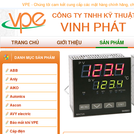
VPE - Chúng tôi cam kết cung cấp các mặt hàng chính hãng, chất
TRANG CHỦ
GIỚI THIỆU
SẢN PHẨM
DANH MỤC SẢN PHẨM
ABB
Anly
AIKO
Autonics
Ascon
AVY electric
Báo mất khí VPE
Cáp điện