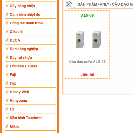
SẢN PHẨM
/
ANLY
/
CẦU DAO 
Cây nâng nhiệt
Cảm biến nhiệt độ
ALN-08
Công tắc hành trình
Cikachi
DECA
Đèn công nghiệp
Dây rút nhựa
Cầu dao mức ALN-08
Endress Hauser
Liên hệ
Fuji
Fox
Honey Well
Hanyoung
LS
Màn hình Touchwin
Mikro