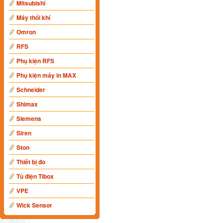
Mitsubishi
Máy thổi khí
Omron
RFS
Phụ kiện RFS
Phụ kiện máy in MAX
Schneider
Shimax
Siemens
Siren
Ston
Thiết bị đo
Tủ điện Tibox
VPE
Wick Sensor