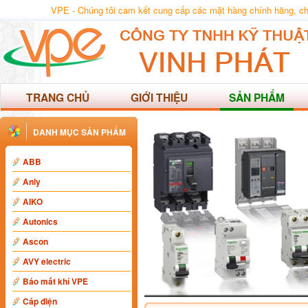
VPE - Chúng tôi cam kết cung cấp các mặt hàng chính hãng, chất
TRANG CHỦ
GIỚI THIỆU
SẢN PHẨM
DANH MỤC SẢN PHẨM
ABB
Anly
AIKO
Autonics
Ascon
AVY electric
Báo mất khí VPE
Cáp điện