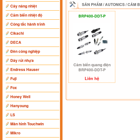
SẢN PHẨM
/
AUTONICS
/
CẢM B
Cây nâng nhiệt
Cảm biến nhiệt độ
BRP400-DDT-P
Công tắc hành trình
Cikachi
DECA
Đèn công nghiệp
Dây rút nhựa
Cảm biến quang điện
Endress Hauser
BRP400-DDT-P
Liên hệ
Fuji
Fox
Honey Well
Hanyoung
LS
Màn hình Touchwin
Mikro