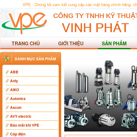
VPE - Chúng tôi cam kết cung cấp các mặt hàng chính hãng, chất
TRANG CHỦ
GIỚI THIỆU
SẢN PHẨM
DANH MỤC SẢN PHẨM
ABB
Anly
AIKO
Autonics
Ascon
AVY electric
Báo mất khí VPE
Cáp điện