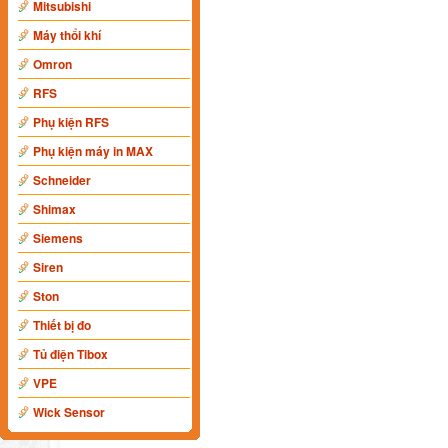
Mitsubishi
Máy thổi khí
Omron
RFS
Phụ kiện RFS
Phụ kiện máy in MAX
Schneider
Shimax
Siemens
Siren
Ston
Thiết bị đo
Tủ điện Tibox
VPE
Wick Sensor