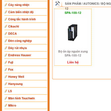
SẢN PHẨM
/
AUTONICS
/
BỘ NG
Cây nâng nhiệt
12
Cảm biến nhiệt độ
SPA-100-12
Công tắc hành trình
Cikachi
DECA
Đèn công nghiệp
Dây rút nhựa
Bộ ổn áp nguồn xung
Endress Hauser
SPA-100-12
Liên hệ
Fuji
Fox
Honey Well
Hanyoung
LS
Màn hình Touchwin
Mikro