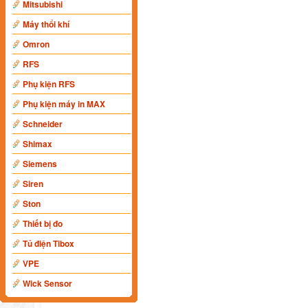
Mitsubishi
Máy thổi khí
Omron
RFS
Phụ kiện RFS
Phụ kiện máy in MAX
Schneider
Shimax
Siemens
Siren
Ston
Thiết bị đo
Tủ điện Tibox
VPE
Wick Sensor