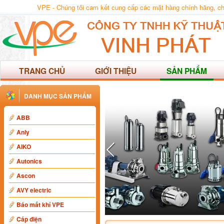
VPE - Chúng tôi cam kết cung cấp các mặt hàng chính hãng, chất
TRANG CHỦ
GIỚI THIỆU
SẢN PHẨM
DANH MỤC SẢN PHẨM
ABB
Anly
AIKO
Autonics
Ascon
AVY electric
Báo mất khí VPE
Cáp điện