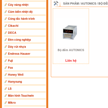
SẢN PHẨM
/
AUTONICS
/
BỘ ĐẾ
Cây nâng nhiệt
Cảm biến nhiệt độ
Công tắc hành trình
Cikachi
DECA
Đèn công nghiệp
Dây rút nhựa
Bộ đếm AUTONICS
Endress Hauser
Liên hệ
Fuji
Fox
Honey Well
Hanyoung
LS
Màn hình Touchwin
Mikro