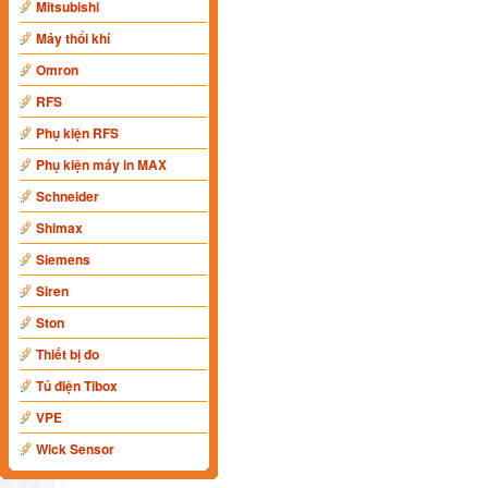
Mitsubishi
Máy thổi khí
Omron
RFS
Phụ kiện RFS
Phụ kiện máy in MAX
Schneider
Shimax
Siemens
Siren
Ston
Thiết bị đo
Tủ điện Tibox
VPE
Wick Sensor