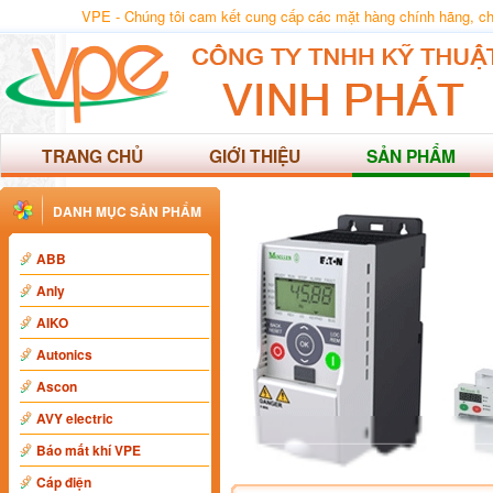
VPE - Chúng tôi cam kết cung cấp các mặt hàng chính hãng, chất
TRANG CHỦ
GIỚI THIỆU
SẢN PHẨM
DANH MỤC SẢN PHẨM
ABB
Anly
AIKO
Autonics
Ascon
AVY electric
Báo mất khí VPE
Cáp điện