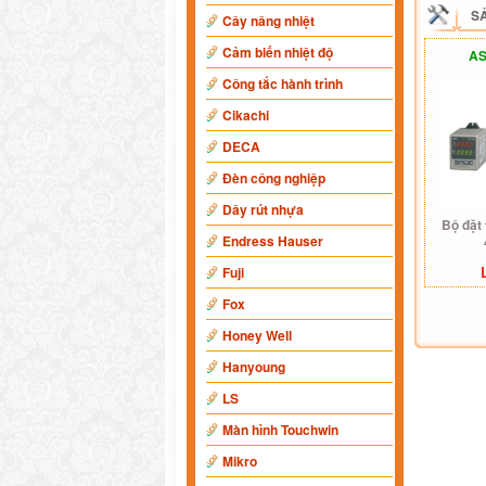
S
Cây nâng nhiệt
Cảm biến nhiệt độ
AS
Công tắc hành trình
Cikachi
DECA
Đèn công nghiệp
Dây rút nhựa
Bộ đặt 
Endress Hauser
Fuji
Fox
Honey Well
Hanyoung
LS
Màn hình Touchwin
Mikro