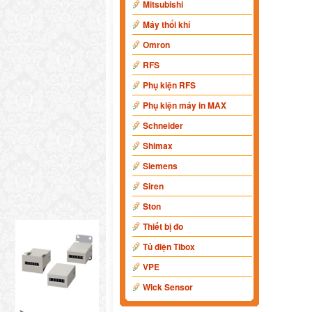
Mitsubishi
Máy thổi khí
Omron
RFS
Phụ kiện RFS
Phụ kiện máy in MAX
Schneider
Shimax
Siemens
Siren
Ston
Thiết bị đo
Tủ điện Tibox
VPE
Wick Sensor