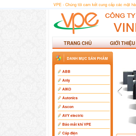
VPE - Chúng tôi cam kết cung cấp các mặt hàng
TRANG CHỦ
GIỚI THIỆU
DANH MỤC SẢN PHẨM
ABB
Anly
AIKO
Autonics
Ascon
AVY electric
Báo mất khí VPE
Cáp điện