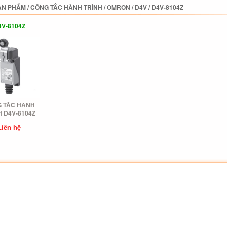
ẢN PHẨM
/
CÔNG TẮC HÀNH TRÌNH
/
OMRON
/
D4V
/
D4V-8104Z
4V-8104Z
 TẮC HÀNH
H D4V-8104Z
Liên hệ