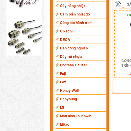
S
Cây nâng nhiệt
Cảm biến nhiệt độ
D
Công tắc hành trình
Cikachi
DECA
Đèn công nghiệp
Dây rút nhựa
CÔNG
Endress Hauser
TRÌN
Fuji
Fox
Honey Well
Hanyoung
LS
Màn hình Touchwin
Mikro