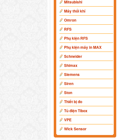
Mitsubishi
Máy thổi khí
Omron
RFS
Phụ kiện RFS
Phụ kiện máy in MAX
Schneider
Shimax
Siemens
Siren
Ston
Thiết bị đo
Tủ điện Tibox
VPE
Wick Sensor