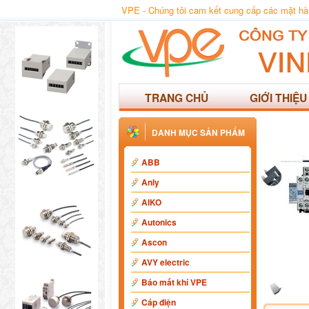
VPE - Chúng tôi cam kết cung cấp các mặt hàng
TRANG CHỦ
GIỚI THIỆU
DANH MỤC SẢN PHẨM
ABB
Anly
AIKO
Autonics
Ascon
AVY electric
Báo mất khí VPE
Cáp điện