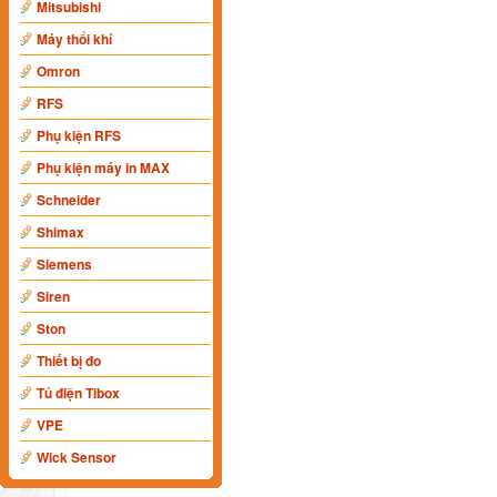
Mitsubishi
Máy thổi khí
Omron
RFS
Phụ kiện RFS
Phụ kiện máy in MAX
Schneider
Shimax
Siemens
Siren
Ston
Thiết bị đo
Tủ điện Tibox
VPE
Wick Sensor