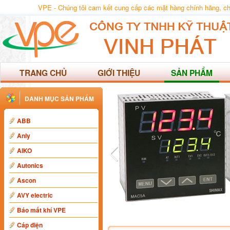
VPE - Chúng tôi cam kết cung cấp các mặt hàng chính hãng, chất
TRANG CHỦ
GIỚI THIỆU
SẢN PHẨM
DANH MỤC SẢN PHẨM
ABB
Anly
AIKO
Autonics
Ascon
AVY electric
Báo mất khí VPE
Cáp điện