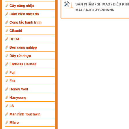
SẢN PHẨM
/
SHIMAX
/
ĐIỀU KHI
Cây nâng nhiệt
MAC3A-ICL-ES-NHNNN
Cảm biến nhiệt độ
Công tắc hành trình
Cikachi
DECA
Đèn công nghiệp
Dây rút nhựa
Endress Hauser
Fuji
Fox
Honey Well
Hanyoung
LS
Màn hình Touchwin
Mikro