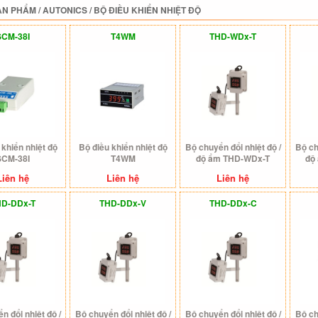
ẢN PHẨM
/
AUTONICS
/
BỘ ĐIỀU KHIỂN NHIỆT ĐỘ
SCM-38I
T4WM
THD-WDx-T
 khiển nhiệt độ
Bộ điều khiển nhiệt độ
Bộ chuyển đổi nhiệt độ /
Bộ ch
SCM-38I
T4WM
độ ẩm THD-WDx-T
độ
Liên hệ
Liên hệ
Liên hệ
HD-DDx-T
THD-DDx-V
THD-DDx-C
n đổi nhiệt độ /
Bộ chuyển đổi nhiệt độ /
Bộ chuyển đổi nhiệt độ /
Bộ ch