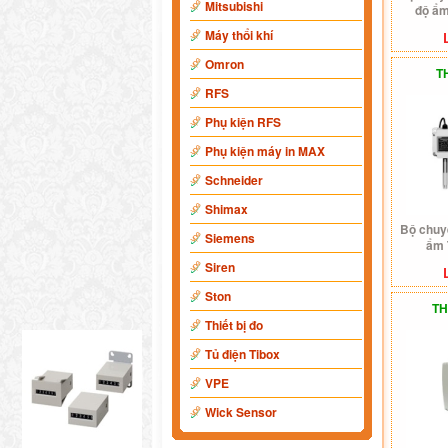
Mitsubishi
độ ẩ
Máy thổi khí
Omron
T
RFS
Phụ kiện RFS
Phụ kiện máy in MAX
Schneider
Shimax
Bộ chuyể
Siemens
ẩm 
Siren
Ston
TH
Thiết bị đo
Tủ điện Tibox
VPE
Wick Sensor