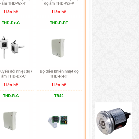
ộ ẩm THD-Wx-T
độ ẩm THD-Wx-V
Liên hệ
Liên hệ
THD-Dx-C
THD-R-RT
uyển đổi nhiệt độ /
Bộ điều khiển nhiệt độ
ộ ẩm THD-Dx-C
THD-R-RT
Liên hệ
Liên hệ
THD-R-C
TB42