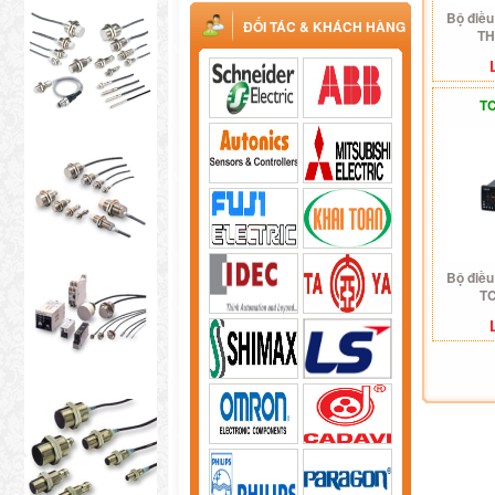
Bộ điều
ĐỐI TÁC & KHÁCH HÀNG
TH
TC
Bộ điều
TC