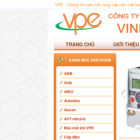
VPE - Chúng tôi cam kết cung cấp các mặt hàng
TRANG CHỦ
GIỚI THIỆU
DANH MỤC SẢN PHẨM
ABB
Anly
AIKO
Autonics
Ascon
AVY electric
Báo mất khí VPE
Cáp điện