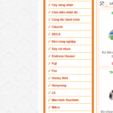
S
Cây nâng nhiệt
Cảm biến nhiệt độ
Công tắc hành trình
Cikachi
DECA
Đèn công nghiệp
Dây rút nhựa
Bộ điều
Endress Hauser
Fuji
Fox
T
Honey Well
Hanyoung
LS
Màn hình Touchwin
Mikro
Bộ chuyể