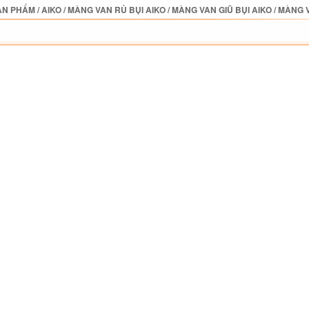
ẢN PHẨM
/
AIKO
/
MÀNG VAN RỦ BỤI AIKO
/
MÀNG VAN GIŨ BỤI AIKO
/
MÀNG V