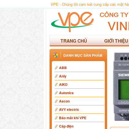
VPE - Chúng tôi cam kết cung cấp các mặt hàng
TRANG CHỦ
GIỚI THIỆU
DANH MỤC SẢN PHẨM
ABB
Anly
AIKO
Autonics
Ascon
AVY electric
Báo mất khí VPE
Cáp điện