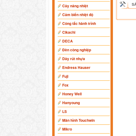
S
Cây nâng nhiệt
Cảm biến nhiệt độ
Công tắc hành trình
Cikachi
DECA
Đèn công nghiệp
Dây rút nhựa
Endress Hauser
Fuji
Fox
Honey Well
Hanyoung
LS
Màn hình Touchwin
Mikro