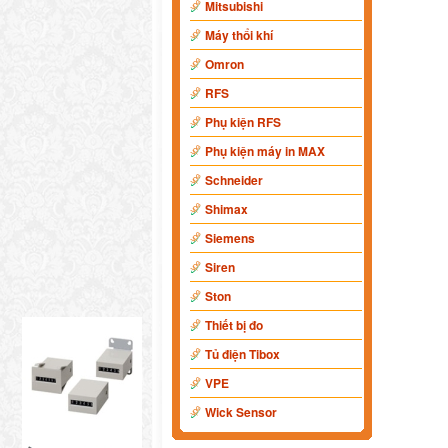
Mitsubishi
Máy thổi khí
Omron
RFS
Phụ kiện RFS
Phụ kiện máy in MAX
Schneider
Shimax
Siemens
Siren
Ston
Thiết bị đo
Tủ điện Tibox
VPE
Wick Sensor