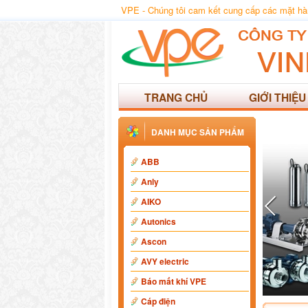
VPE - Chúng tôi cam kết cung cấp các mặt hàng
TRANG CHỦ
GIỚI THIỆU
DANH MỤC SẢN PHẨM
ABB
Anly
AIKO
Autonics
Ascon
AVY electric
Báo mất khí VPE
Cáp điện