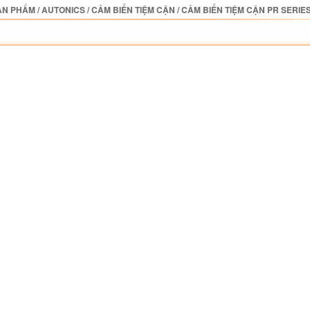
ẢN PHẨM
/
AUTONICS
/
CẢM BIẾN TIỆM CẬN
/
CẢM BIẾN TIỆM CẬN PR SERIE