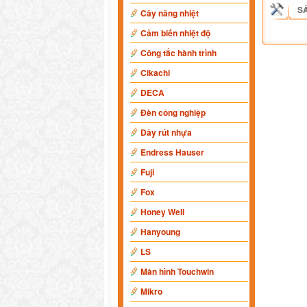
S
Cây nâng nhiệt
Cảm biến nhiệt độ
Công tắc hành trình
Cikachi
DECA
Đèn công nghiệp
Dây rút nhựa
Endress Hauser
Fuji
Fox
Honey Well
Hanyoung
LS
Màn hình Touchwin
Mikro