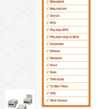
Mitsubishi
Máy thổi khí
Omron
RFS
Phụ kiện RFS
Phụ kiện máy in MAX
Schneider
Shimax
Siemens
Siren
Ston
Thiết bị đo
Tủ điện Tibox
VPE
Wick Sensor