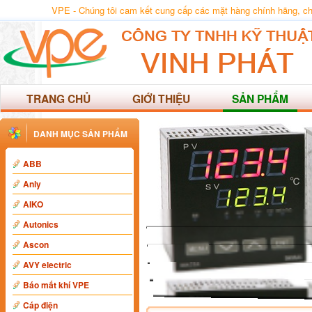
VPE - Chúng tôi cam kết cung cấp các mặt hàng chính hãng, chất
TRANG CHỦ
GIỚI THIỆU
SẢN PHẨM
DANH MỤC SẢN PHẨM
ABB
Anly
AIKO
Autonics
Ascon
AVY electric
Báo mất khí VPE
Cáp điện