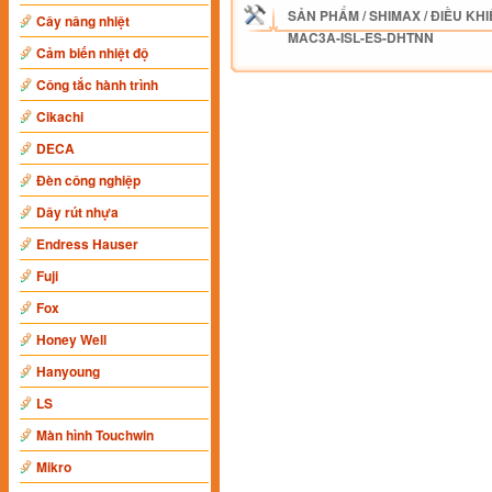
SẢN PHẨM
/
SHIMAX
/
ĐIỀU KHI
Cây nâng nhiệt
MAC3A-ISL-ES-DHTNN
Cảm biến nhiệt độ
Công tắc hành trình
Cikachi
DECA
Đèn công nghiệp
Dây rút nhựa
Endress Hauser
Fuji
Fox
Honey Well
Hanyoung
LS
Màn hình Touchwin
Mikro