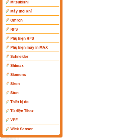
Mitsubishi
Máy thổi khí
Omron
RFS
Phụ kiện RFS
Phụ kiện máy in MAX
Schneider
Shimax
Siemens
Siren
Ston
Thiết bị đo
Tủ điện Tibox
VPE
Wick Sensor