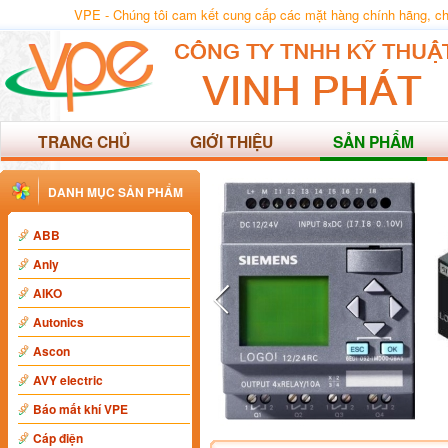
VPE - Chúng tôi cam kết cung cấp các mặt hàng chính hãng, chất
TRANG CHỦ
GIỚI THIỆU
SẢN PHẨM
DANH MỤC SẢN PHẨM
ABB
Anly
AIKO
Autonics
Ascon
AVY electric
Báo mất khí VPE
Cáp điện