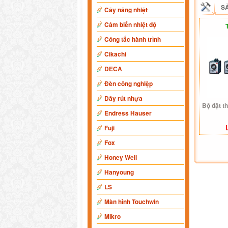
S
Cây nâng nhiệt
Cảm biến nhiệt độ
Công tắc hành trình
Cikachi
DECA
Đèn công nghiệp
Dây rút nhựa
Bộ đặt t
Endress Hauser
Fuji
Fox
Honey Well
Hanyoung
LS
Màn hình Touchwin
Mikro