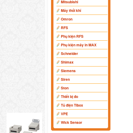
Mitsubishi
Máy thổi khí
Omron
RFS
Phụ kiện RFS
Phụ kiện máy in MAX
Schneider
Shimax
Siemens
Siren
Ston
Thiết bị đo
Tủ điện Tibox
VPE
Wick Sensor