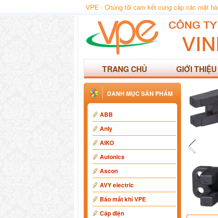
VPE - Chúng tôi cam kết cung cấp các mặt hàng
TRANG CHỦ
GIỚI THIỆU
DANH MỤC SẢN PHẨM
ABB
Anly
AIKO
Autonics
Ascon
AVY electric
Báo mất khí VPE
Cáp điện