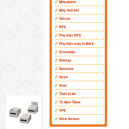
Mitsubishi
Máy thổi khí
Omron
RFS
Phụ kiện RFS
Phụ kiện máy in MAX
Schneider
Shimax
Siemens
Siren
Ston
Thiết bị đo
Tủ điện Tibox
VPE
Wick Sensor