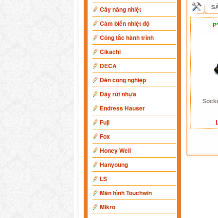
S
Cây nâng nhiệt
Cảm biến nhiệt độ
P
Công tắc hành trình
Cikachi
DECA
Đèn công nghiệp
Dây rút nhựa
Sock
Endress Hauser
Fuji
Fox
Honey Well
Hanyoung
LS
Màn hình Touchwin
Mikro