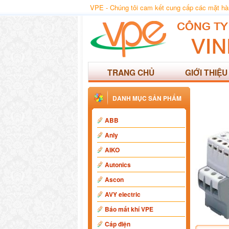
VPE - Chúng tôi cam kết cung cấp các mặt hàng
TRANG CHỦ
GIỚI THIỆU
DANH MỤC SẢN PHẨM
ABB
Anly
AIKO
Autonics
Ascon
AVY electric
Báo mất khí VPE
Cáp điện