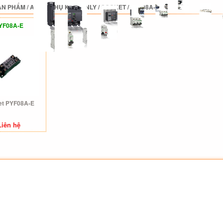
ẢN PHẨM
/
ANLY
/
PHỤ KIỆN ANLY
/
SOCKET
/
PYF08A-E
YF08A-E
et PYF08A-E
Liên hệ