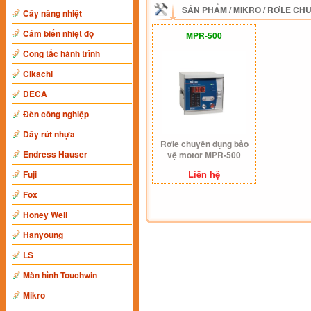
SẢN PHẨM
/
MIKRO
/
RƠLE CHU
Cây nâng nhiệt
Cảm biến nhiệt độ
MPR-500
Công tắc hành trình
Cikachi
DECA
Đèn công nghiệp
Dây rút nhựa
Rơle chuyên dụng bảo
Endress Hauser
vệ motor MPR-500
Liên hệ
Fuji
Fox
Honey Well
Hanyoung
LS
Màn hình Touchwin
Mikro