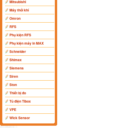
Mitsubishi
Máy thổi khí
Omron
RFS
Phụ kiện RFS
Phụ kiện máy in MAX
Schneider
Shimax
Siemens
Siren
Ston
Thiết bị đo
Tủ điện Tibox
VPE
Wick Sensor