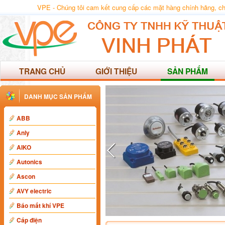
VPE - Chúng tôi cam kết cung cấp các mặt hàng chính hãng, chất
TRANG CHỦ
GIỚI THIỆU
SẢN PHẨM
DANH MỤC SẢN PHẨM
ABB
Anly
AIKO
Autonics
Ascon
AVY electric
Báo mất khí VPE
Cáp điện