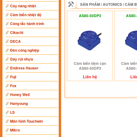
SẢN PHẨM
/
AUTONICS
/
CẢM B
Cây nâng nhiệt
Cảm biến nhiệt độ
AS80-50DP3
AS80
Công tắc hành trình
Cikachi
DECA
Đèn công nghiệp
Dây rút nhựa
Cảm biến tiệm cận
Cảm biến
Endress Hauser
AS80-50DP3
AS80
Liên hệ
Liê
Fuji
Fox
Honey Well
Hanyoung
LS
Màn hình Touchwin
Mikro