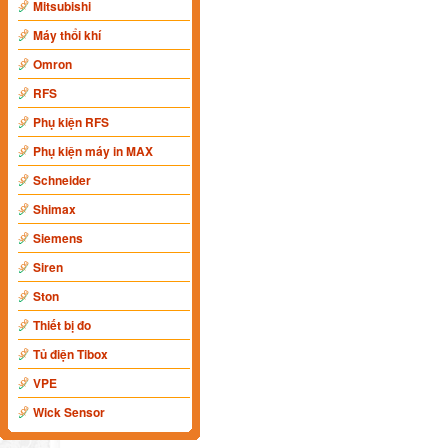
Mitsubishi
Máy thổi khí
Omron
RFS
Phụ kiện RFS
Phụ kiện máy in MAX
Schneider
Shimax
Siemens
Siren
Ston
Thiết bị đo
Tủ điện Tibox
VPE
Wick Sensor