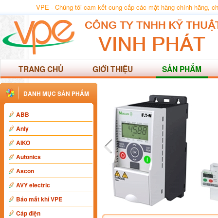
VPE - Chúng tôi cam kết cung cấp các mặt hàng chính hãng, chất
TRANG CHỦ
GIỚI THIỆU
SẢN PHẨM
DANH MỤC SẢN PHẨM
ABB
Anly
AIKO
Autonics
Ascon
AVY electric
Báo mất khí VPE
Cáp điện