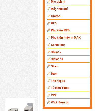
Mitsubishi
Máy thổi khí
Omron
RFS
Phụ kiện RFS
Phụ kiện máy in MAX
Schneider
Shimax
Siemens
Siren
Ston
Thiết bị đo
Tủ điện Tibox
VPE
Wick Sensor