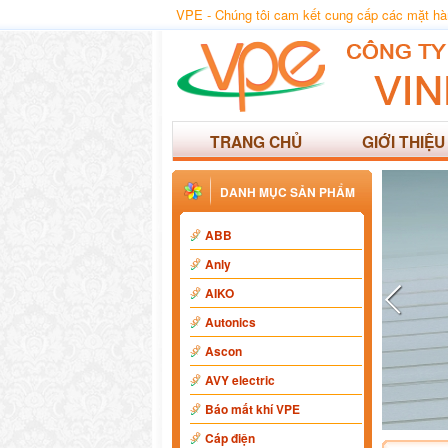
VPE - Chúng tôi cam kết cung cấp các mặt hàng
TRANG CHỦ
GIỚI THIỆU
DANH MỤC SẢN PHẨM
ABB
Anly
AIKO
Autonics
Ascon
AVY electric
Báo mất khí VPE
Cáp điện