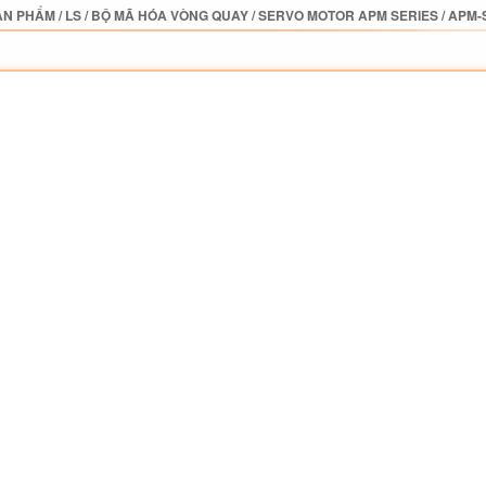
ẢN PHẨM
/
LS
/
BỘ MÃ HÓA VÒNG QUAY
/
SERVO MOTOR APM SERIES
/
APM-