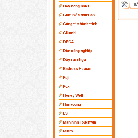
S
Cây nâng nhiệt
Cảm biến nhiệt độ
Công tắc hành trình
Cikachi
DECA
Đèn công nghiệp
Dây rút nhựa
Endress Hauser
Fuji
Fox
Honey Well
Hanyoung
LS
Màn hình Touchwin
Mikro