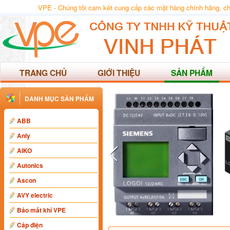
VPE - Chúng tôi cam kết cung cấp các mặt hàng chính hãng, chất
TRANG CHỦ
GIỚI THIỆU
SẢN PHẨM
DANH MỤC SẢN PHẨM
ABB
Anly
AIKO
Autonics
Ascon
AVY electric
Báo mất khí VPE
Cáp điện