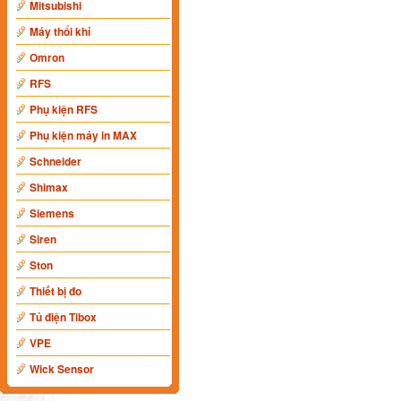
Mitsubishi
Máy thổi khí
Omron
RFS
Phụ kiện RFS
Phụ kiện máy in MAX
Schneider
Shimax
Siemens
Siren
Ston
Thiết bị đo
Tủ điện Tibox
VPE
Wick Sensor