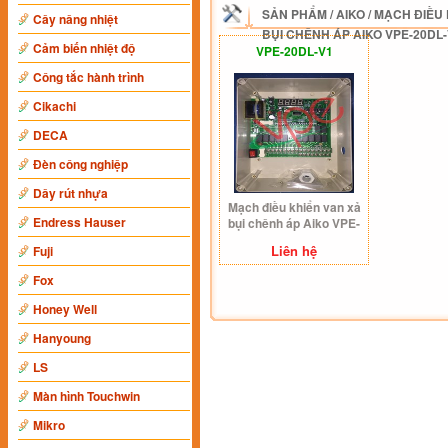
SẢN PHẨM
/
AIKO
/
MẠCH ĐIỀU 
Cây nâng nhiệt
BỤI CHÊNH ÁP AIKO VPE-20DL
Cảm biến nhiệt độ
VPE-20DL-V1
Công tắc hành trình
Cikachi
DECA
Đèn công nghiệp
Dây rút nhựa
Mạch điều khiển van xả
Endress Hauser
bụi chênh áp Aiko VPE-
20DL-V1
Liên hệ
Fuji
Fox
Honey Well
Hanyoung
LS
Màn hình Touchwin
Mikro